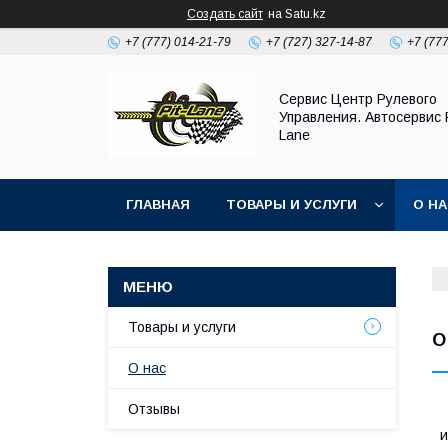
Создать сайт
на Satu.kz
+7 (777) 014-21-79
+7 (727) 327-14-87
+7 (77
Сервис Центр Рулевого
Управления. Автосервис P
Lane
ГЛАВНАЯ
ТОВАРЫ И УСЛУГИ
О Н
Товары и услуги
О
О нас
Отзывы
А
и