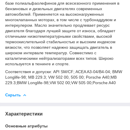
базе полиальфаолефинов для всесезонного применения в
бензиновых и дизельных двигателях современных
автомобилей. Применяется на высоконагруженных
многоклапанных моторах, в том числе с турбонаддувом и
интеркулером. Масло значительно продлевает ресурс
двигателя благодаря лучшей защите от износа, обладает
отличными низкотемпературными свойствами, высокой
термоокислительной стабильностью и высоким индексом
вязкости, что позволяет надежно защищать двигатель в
широком интервале температур. Совместимо с
каталитическими нейтрализаторами всех типов. Широко
используется в тюнинге и спорте.
Соответствия и допуски: API SM/CF; ACEA A3-04/B4-04; BMW
Longlife-98; MB 229.3; VW 502 00, 505 00; Porsche А40;MB
229.3;BMW Longlife-98;VW 502 00;VW 505 00;Porsche A40
Скрыть
Характеристики
Основные атрибуты