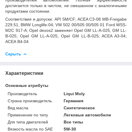
производителей автомобилей. Полная эффективность
достигается только в чистом, не смешанном с аналогичными
продуктами состоянии.
Соответствия и допуски: API SM/CF; ACEA C3-08 MB-Freigabe
229.51; BMW Longlife-04; VW 502 00/505 00/505 01 Ford WSS-
M2C 917-A; Opel dexos2 заменяет Opel GM LL-A-025, GM LL-
B-025; Opel GM LL-A-025; Opel GM LL-B-025; ACEA A3-04;
АСЕА B4-04
Скрыть
Характеристики
Основные атрибуты
Производитель
Liqui Moly
Страна производитель
Германия
Вид масла
Синтетическое
Применение по типу
Легковые автомобили
Для типа двигателей
Все типы
Вязкость масла по SAE
5W-30