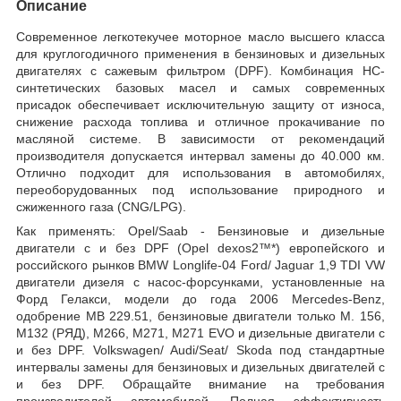
Описание
Современное легкотекучее моторное масло высшего класса
для круглогодичного применения в бензиновых и дизельных
двигателях с сажевым фильтром (DPF). Комбинация НС-
синтетических базовых масел и самых современных
присадок обеспечивает исключительную защиту от износа,
снижение расхода топлива и отличное прокачивание по
масляной системе. В зависимости от рекомендаций
производителя допускается интервал замены до 40.000 км.
Отлично подходит для использования в автомобилях,
переоборудованных под использование природного и
сжиженного газа (CNG/LPG).
Как применять: Opel/Saab - Бензиновые и дизельные
двигатели с и без DPF (Opel dexos2™*) европейского и
российского рынков BMW Longlife-04 Ford/ Jaguar 1,9 TDI VW
двигатели дизеля с насос-форсунками, установленные на
Форд Гелакси, модели до года 2006 Mercedes-Benz,
одобрение MB 229.51, бензиновые двигатели только М. 156,
M132 (РЯД), M266, M271, M271 EVO и дизельные двигатели с
и без DPF. Volkswagen/ Audi/Seat/ Skoda под стандартные
интервалы замены для бензиновых и дизельных двигателей с
и без DPF. Обращайте внимание на требования