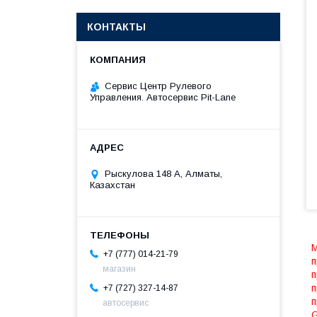
КОНТАКТЫ
Сервис Центр Рулевого
Управления. Автосервис Pit-Lane
Рыскулова 148 A, Алматы,
Казахстан
M
+7 (777) 014-21-79
п
магазин
п
п
+7 (727) 327-14-87
п
автосервис
G