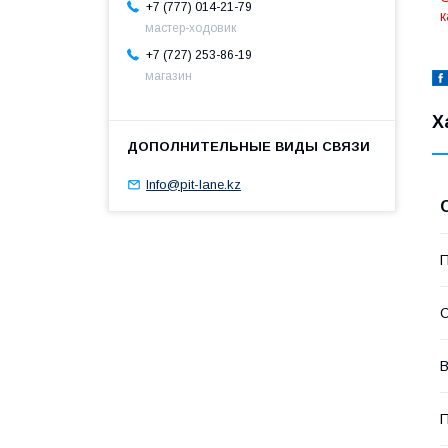
+7 (777) 014-21-79
к
мастер-ходовик
+7 (727) 253-86-19
магазин
Х
Info@pit-lane.kz
П
С
В
П