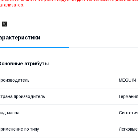
атализатор.
арактеристики
Основные атрибуты
роизводитель
MEGUIN
трана производитель
Германи
ид масла
Синтетич
рименение по типу
Легковые