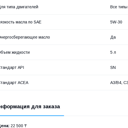
ля типа двигателей
Все типы
язкость масла по SAE
5W-30
нергосберегающее масло
Да
бъем жидкости
5 л
тандарт API
SN
Стандарт ACEA
A3/B4, C
нформация для заказа
Цена:
22 500 ₸