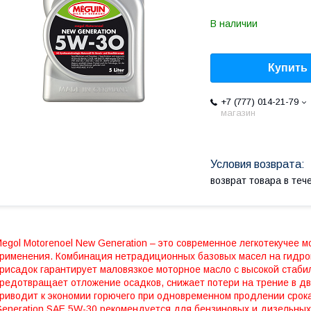
В наличии
Купить
+7 (777) 014-21-79
магазин
возврат товара в те
egol Motorenoel New Generation – это современное легкотекучее 
рименения. Комбинация нетрадиционных базовых масел на гидрок
рисадок гарантирует маловязкое моторное масло с высокой стаби
редотвращает отложение осадков, снижает потери на трение в дв
риводит к экономии горючего при одновременном продлении срока
eneration SAE 5W-30 рекомендуется для бензиновых и дизельных