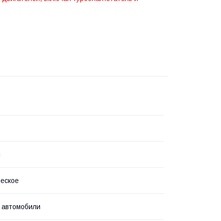
я
еское
 автомобили