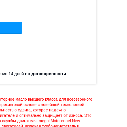
чение 14 дней
по договоренности
моторное масло высшего класса для всесезонного
рекинговой основе с новейшей технологией
льностью сдвига, которое надёжно
игателе и оптимально защищает от износа. Это
 службы двигателя. megol Motorenoel New
 двигателей, включая турбонагнетатель и