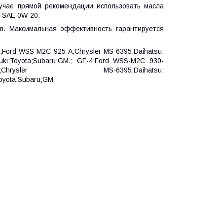
лучае прямой рекомендации использовать масла
а SAE 0W-20.
в. Максимальная эффективность гарантируется
;Ford WSS-M2C 925-A;Chrysler MS-6395;Daihatsu;
zuki;Toyota;Subaru;GM.; GF-4;Ford WSS-M2C 930-
er MS-6395;Daihatsu;
Toyota;Subaru;GM