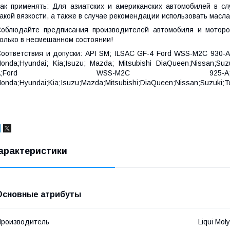
ак применять: Для азиатских и американских автомобилей в с
акой вязкости, а также в случае рекомендации использовать масл
облюдайте предписания производителей автомобиля и моторо
олько в несмешанном состоянии!
оответствия и допуски: API SM; ILSAC GF-4 Ford WSS-M2C 930-A
onda;Hyundai; Kia;Isuzu; Mazda; Mitsubishi DiaQueen;Nissan;Su
A;Ford WSS-M2C 925-A;Chrysl
onda;Hyundai;Kia;Isuzu;Mazda;Mitsubishi;DiaQueen;Nissan;Suzuki;
арактеристики
Основные атрибуты
роизводитель
Liqui Moly