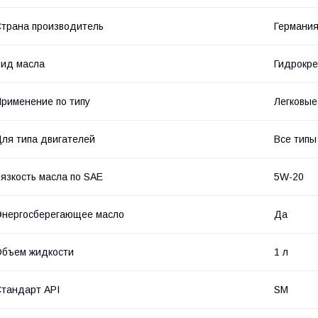
трана производитель
Германи
ид масла
Гидрокре
рименение по типу
Легковые
ля типа двигателей
Все типы
язкость масла по SAE
5W-20
нергосберегающее масло
Да
бъем жидкости
1 л
тандарт API
SM