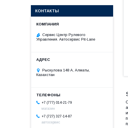
КОНТАКТЫ
Сервис Центр Рулевого
Управления. Автосервис Pit-Lane
Рыскулова 148 A, Алматы,
Казахстан
С
+7 (777) 014-21-79
а
магазин
и
+7 (727) 327-14-87
п
автосервис
п