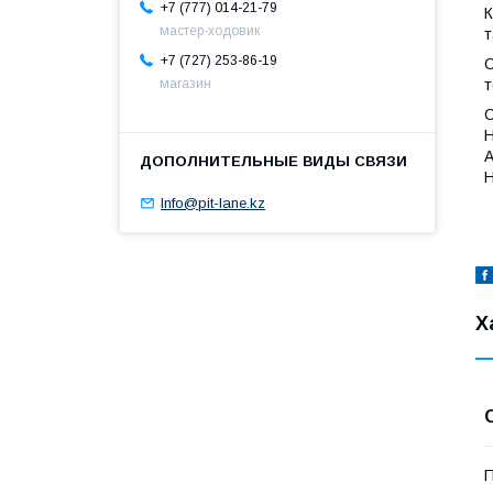
+7 (777) 014-21-79
К
мастер-ходовик
т
+7 (727) 253-86-19
С
т
магазин
С
H
H
Info@pit-lane.kz
Х
П