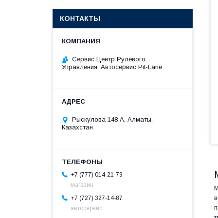
КОНТАКТЫ
Сервис Центр Рулевого
Управления. Автосервис Pit-Lane
Рыскулова 148 A, Алматы,
Казахстан
+7 (777) 014-21-79
магазин
M
+7 (727) 327-14-87
в
п
автосервис
т