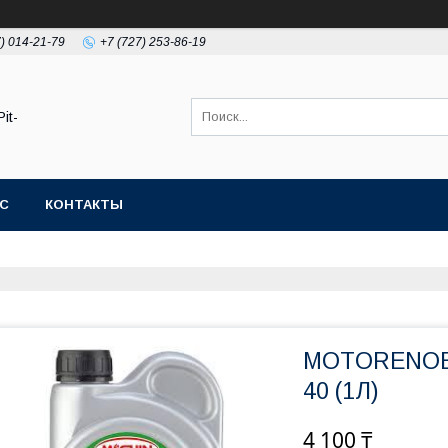
7) 014-21-79
+7 (727) 253-86-19
it-
АС
КОНТАКТЫ
MOTORENOE
40 (1Л)
4 100 ₸