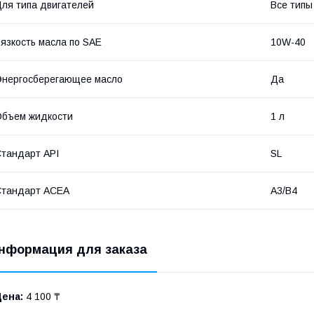
ля типа двигателей
Все типы
язкость масла по SAE
10W-40
нергосберегающее масло
Да
бъем жидкости
1 л
тандарт API
SL
Стандарт ACEA
A3/B4
нформация для заказа
Цена:
4 100 ₸