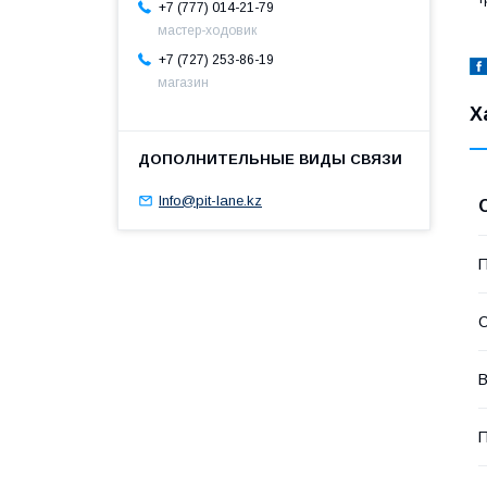
+7 (777) 014-21-79
мастер-ходовик
+7 (727) 253-86-19
магазин
Х
Info@pit-lane.kz
П
С
В
П