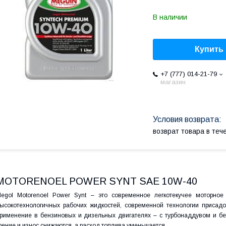
В наличии
Купить
+7 (777) 014-21-79
магазин
возврат товара в те
MOTORENOEL POWER SYNT SAE 10W-40
egol Motorenoel Power Synt – это современное легкотекучее моторно
ысокотехнологичных рабочих жидкостей, современной технологии присад
рименение в бензиновых и дизельных двигателях – с турбонаддувом и бе
рение и износ снижаются, а расход топлива уменьшается.